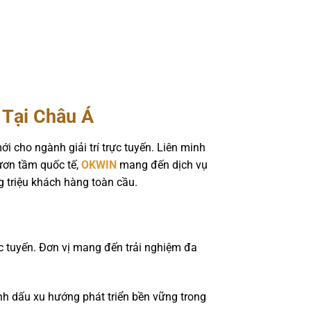
 Tại Châu Á
i cho ngành giải trí trực tuyến. Liên minh
vươn tầm quốc tế,
OKWIN
mang đến dịch vụ
g triệu khách hàng toàn cầu.
ực tuyến. Đơn vị mang đến trải nghiệm đa
nh dấu xu hướng phát triển bền vững trong