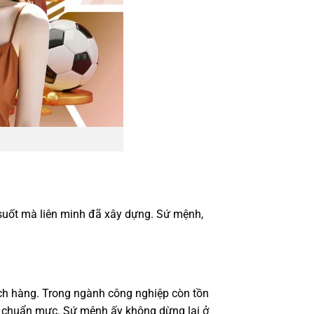
uốt mà liên minh đã xây dựng. Sứ mệnh,
ách hàng. Trong ngành công nghiệp còn tồn
sự chuẩn mực. Sứ mệnh ấy không dừng lại ở