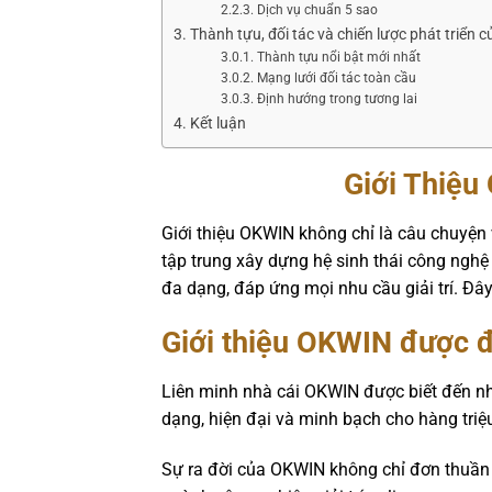
Dịch vụ chuẩn 5 sao
Thành tựu, đối tác và chiến lược phát triển
Thành tựu nổi bật mới nhất
Mạng lưới đối tác toàn cầu
Định hướng trong tương lai
Kết luận
Giới Thiệu
Giới thiệu OKWIN không chỉ là câu chuyện 
tập trung xây dựng hệ sinh thái công nghệ
đa dạng, đáp ứng mọi nhu cầu giải trí. Đâ
Giới thiệu OKWIN được 
Liên minh nhà cái OKWIN được biết đến như
dạng, hiện đại và minh bạch cho hàng tri
Sự ra đời của OKWIN không chỉ đơn thuần 