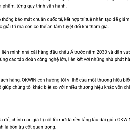
n phẩm, từng quy trình vận hành.
thống bảo mật chuẩn quốc tế, kết hợp trí tuệ nhân tạo để giám
giải trí mà còn có thể an tâm tuyệt đối khi tham gia.
h liên minh nhà cái hàng đầu châu Á trước năm 2030 và dần vươ
ùng các tập đoàn công nghệ lớn, liên kết với những nhà phát hà
hách hàng, OKWIN còn hướng tới vị thế của một thương hiệu biể
 giúp chúng tôi khác biệt so với nhiều thương hiệu khác vốn chỉ
 đủ, chính các giá trị cốt lõi mới là nền tảng lâu dài giúp OKW
h là bốn trụ cột quan trọng.