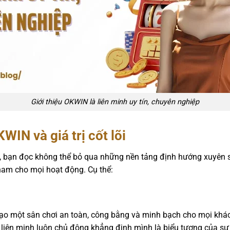
Giới thiệu OKWIN là liên minh uy tín, chuyên nghiệp
IN và giá trị cốt lõi
 bạn đọc không thể bỏ qua những nền tảng định hướng xuyên s
ỉ nam cho mọi hoạt động. Cụ thể:
 tạo một sân chơi an toàn, công bằng và minh bạch cho mọi kh
ậy, liên minh luôn chủ động khẳng định mình là biểu tượng của 