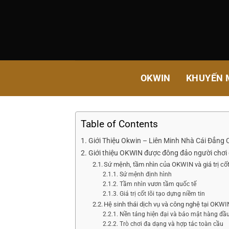
OKWIN
KHUYẾN 
Table of Contents
Giới Thiệu Okwin – Liên Minh Nhà Cái Đẳng 
Giới thiệu OKWIN được đông đảo người chơi
Sứ mệnh, tầm nhìn của OKWIN và giá trị cốt
Sứ mệnh định hình
Tầm nhìn vươn tầm quốc tế
Giá trị cốt lõi tạo dựng niềm tin
Hệ sinh thái dịch vụ và công nghệ tại OKWI
Nền tảng hiện đại và bảo mật hàng đầ
Trò chơi đa dạng và hợp tác toàn cầu