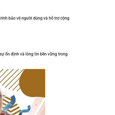
trình bảo vệ người dùng và hỗ trợ cộng
ự ổn định và lòng tin bền vững trong