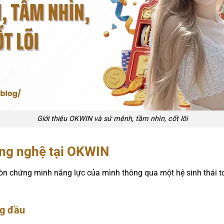
Giới thiệu OKWIN và sứ mệnh, tầm nhìn, cốt lõi
công nghệ tại OKWIN
còn chứng minh năng lực của mình thông qua một hệ sinh thái to
ng đầu