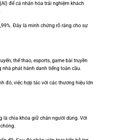
 (AI) để cá nhân hóa trải nghiệm khách
.
99,99%. Đây là minh chứng rõ ràng cho sự
yến, thể thao, esports, game bài truyền
g nhà phát hành danh tiếng toàn cầu.
 đó, việc hợp tác với các thương hiệu lớn
 là chìa khóa giữ chân người dùng. Với
 chóng.