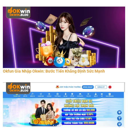
Okfun Gia Nhập Okwin: Bước Tiến Khẳng Định Sức Mạnh