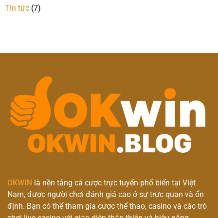
Tin tức
(7)
Triển
Bền
Vững
OKWIN
là nền tảng cá cược trực tuyến phổ biến tại Việt
Nam, được người chơi đánh giá cao ở sự trực quan và ổn
định. Bạn có thể tham gia cược thể thao, casino và các trò
chơi live casino với giao diện thân thiện và hiệu năng