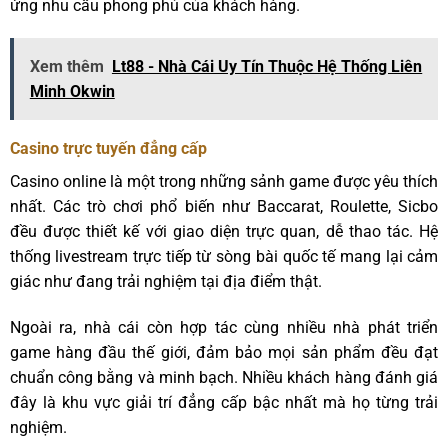
ứng nhu cầu phong phú của khách hàng.
Xem thêm
Lt88 - Nhà Cái Uy Tín Thuộc Hệ Thống Liên
Minh Okwin
Casino trực tuyến đẳng cấp
Casino online là một trong những sảnh game được yêu thích
nhất. Các trò chơi phổ biến như Baccarat, Roulette, Sicbo
đều được thiết kế với giao diện trực quan, dễ thao tác. Hệ
thống livestream trực tiếp từ sòng bài quốc tế mang lại cảm
giác như đang trải nghiệm tại địa điểm thật.
Ngoài ra, nhà cái còn hợp tác cùng nhiều nhà phát triển
game hàng đầu thế giới, đảm bảo mọi sản phẩm đều đạt
chuẩn công bằng và minh bạch. Nhiều khách hàng đánh giá
đây là khu vực giải trí đẳng cấp bậc nhất mà họ từng trải
nghiệm.