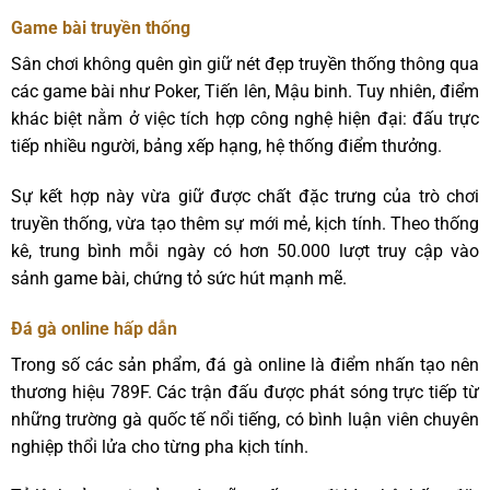
Game bài truyền thống
Sân chơi không quên gìn giữ nét đẹp truyền thống thông qua
các game bài như Poker, Tiến lên, Mậu binh. Tuy nhiên, điểm
khác biệt nằm ở việc tích hợp công nghệ hiện đại: đấu trực
tiếp nhiều người, bảng xếp hạng, hệ thống điểm thưởng.
Sự kết hợp này vừa giữ được chất đặc trưng của trò chơi
truyền thống, vừa tạo thêm sự mới mẻ, kịch tính. Theo thống
kê, trung bình mỗi ngày có hơn 50.000 lượt truy cập vào
sảnh game bài, chứng tỏ sức hút mạnh mẽ.
Đá gà online hấp dẫn
Trong số các sản phẩm, đá gà online là điểm nhấn tạo nên
thương hiệu 789F. Các trận đấu được phát sóng trực tiếp từ
những trường gà quốc tế nổi tiếng, có bình luận viên chuyên
nghiệp thổi lửa cho từng pha kịch tính.