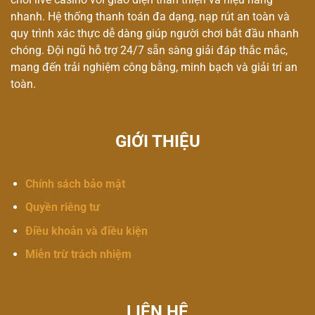
nhanh. Hệ thống thanh toán đa dạng, nạp rút an toàn và
quy trình xác thực dễ dàng giúp người chơi bắt đầu nhanh
chóng. Đội ngũ hỗ trợ 24/7 sẵn sàng giải đáp thắc mắc,
mang đến trải nghiệm công bằng, minh bạch và giải trí an
toàn.
GIỚI THIỆU
Chính sách bảo mật
Quyền riêng tư
Điều khoản và điều kiện
Miễn trừ trách nhiệm
LIÊN HỆ