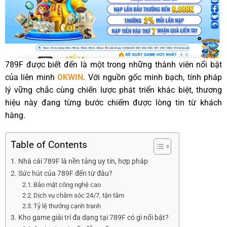
789F được biết đến là một trong những thành viên nổi bật
của liên minh
OKWIN
. Với nguồn gốc minh bạch, tính pháp
lý vững chắc cùng chiến lược phát triển khác biệt, thương
hiệu này đang từng bước chiếm được lòng tin từ khách
hàng.
Table of Contents
Nhà cái 789F là nền tảng uy tín, hợp pháp
Sức hút của 789F đến từ đâu?
Bảo mật công nghệ cao
Dịch vụ chăm sóc 24/7, tận tâm
Tỷ lệ thưởng cạnh tranh
Kho game giải trí đa dạng tại 789F có gì nổi bật?