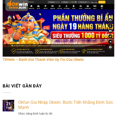
789win – Đánh Giá Thành Viên Uy Tín Của Okwin
BÀI VIẾT GẦN ĐÂY
Okfun Gia Nhập Okwin: Bước Tiến Khẳng Định Sức
21
Mạnh
Th8
Chức năng bình luận bị tắt
ở