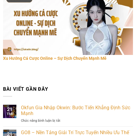
Xu Hướng Cá Cược Online – Sự Dịch Chuyển Mạnh Mẽ
BÀI VIẾT GẦN ĐÂY
Okfun Gia Nhập Okwin: Bước Tiến Khẳng Định Sức
21
Mạnh
Th8
Chức năng bình luận bị tắt
ở
Okfun
Gia
GO8 – Nền Tảng Giải Trí Trực Tuyến Nhiều Ưu Thế
21