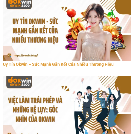
Uy Tín Okwin – Sức Mạnh Gắn Kết Của Nhiều Thương Hiệu