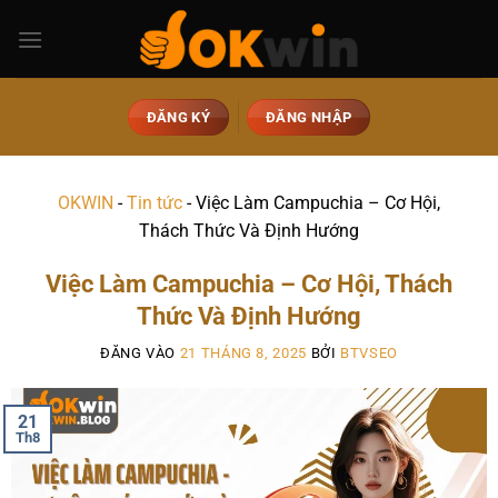
ĐĂNG KÝ
ĐĂNG NHẬP
OKWIN
-
Tin tức
-
Việc Làm Campuchia – Cơ Hội,
Thách Thức Và Định Hướng
Việc Làm Campuchia – Cơ Hội, Thách
Thức Và Định Hướng
ĐĂNG VÀO
21 THÁNG 8, 2025
BỞI
BTVSEO
21
Th8