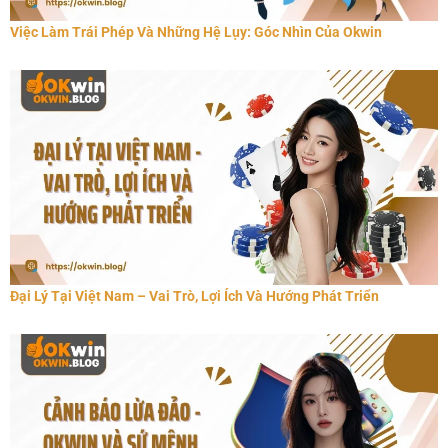
Việc Làm Trái Phép Và Những Hệ Lụy: Góc Nhìn Của Okwin
Đại Lý Tại Việt Nam – Vai Trò, Lợi Ích Và Hướng Phát Triển