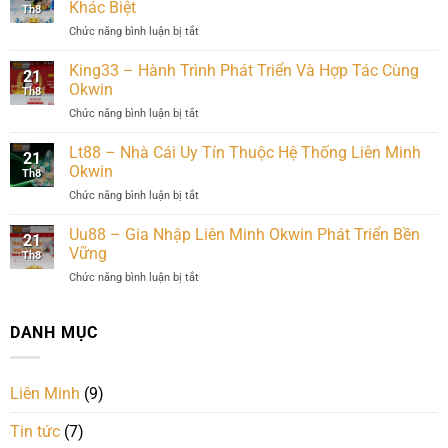
Nhập
Khác Biệt
Th8
Okwin:
Chức năng bình luận bị tắt
ở
Bước
GO8
Tiến
–
King33 – Hành Trình Phát Triển Và Hợp Tác Cùng
Khẳng
21
Nền
Định
Okwin
Th8
Tảng
Sức
Chức năng bình luận bị tắt
ở
Giải
Mạnh
King33
Trí
–
Lt88 – Nhà Cái Uy Tín Thuộc Hệ Thống Liên Minh
Trực
21
Hành
Tuyến
Okwin
Th8
Trình
Nhiều
Chức năng bình luận bị tắt
ở
Phát
Ưu
Lt88
Triển
Thế
–
Uu88 – Gia Nhập Liên Minh Okwin Phát Triển Bền
Và
Khác
21
Nhà
Hợp
Vững
Biệt
Th8
Cái
Tác
Chức năng bình luận bị tắt
ở
Uy
Cùng
Uu88
Tín
Okwin
–
Thuộc
Gia
DANH MỤC
Hệ
Nhập
Thống
Liên
Liên
Minh
Minh
Liên Minh
(9)
Okwin
Okwin
Phát
Tin tức
(7)
Triển
Bền