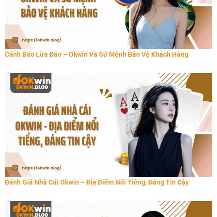
Cảnh Báo Lừa Đảo – Okwin Và Sứ Mệnh Bảo Vệ Khách Hàng
Đánh Giá Nhà Cái Okwin – Địa Điểm Nổi Tiếng, Đáng Tin Cậy